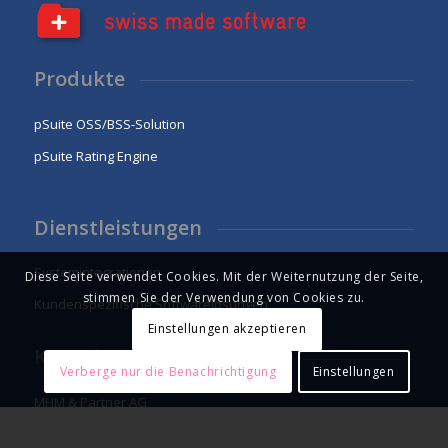
Produkte
pSuite OSS/BSS-Solution
pSuite Rating Engine
Dienstleistungen
Systemintegrationen
Diese Seite verwendet Cookies. Mit der Weiternutzung der Seite,
stimmen Sie der Verwendung von Cookies zu.
Kundenspezifische Softwarelösungen
Einstellungen akzeptieren
Kontakt
Verberge nur die Benachrichtigung
Einstellungen
MHM & Partner AG
Birkenstrasse 43a
CH-6343 Rotkreuz